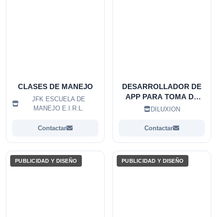
CLASES DE MANEJO
DESARROLLADOR DE
APP PARA TOMA DE
JFK ESCUELA DE
FOTOS
MANEJO E.I.R.L.
DILUXION
Contactar
Contactar
PUBLICIDAD Y DISEÑO
PUBLICIDAD Y DISEÑO