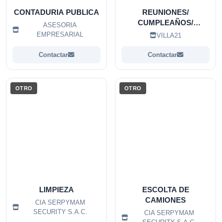
CONTADURIA PUBLICA
REUNIONES/
CUMPLEAÑOS/
ASESORIA
ANIVERSARIOS
EMPRESARIAL
VILLA21
Contactar
Contactar
OTRO
OTRO
LIMPIEZA
ESCOLTA DE
CAMIONES
CIA SERPYMAM
SECURITY S.A.C.
CIA SERPYMAM