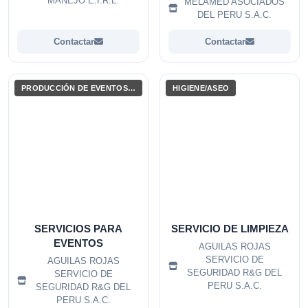
MANEJO E.I.R.L.
MELAMED ASOCIADOS
EDIFICIOS Y
DEL PERU S.A.C.
CONSTRUCCIONES
Contactar
Contactar
PRODUCCIÓN DE EVENTOS / ENTRETENIMIENTO
HIGIENE/ASEO
SERVICIOS PARA
SERVICIO DE LIMPIEZA
EVENTOS
AGUILAS ROJAS
SERVICIO DE
AGUILAS ROJAS
SEGURIDAD R&G DEL
SERVICIO DE
PERU S.A.C.
SEGURIDAD R&G DEL
PERU S.A.C.