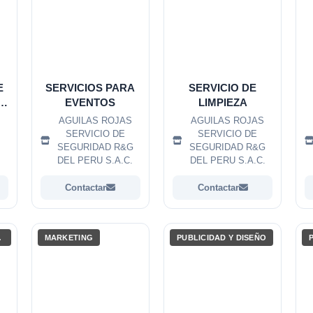
E
SERVICIOS PARA
SERVICIO DE
S
EVENTOS
LIMPIEZA
A
AGUILAS ROJAS
AGUILAS ROJAS
Y
L
SERVICIO DE
SERVICIO DE
ES
SEGURIDAD R&G
SEGURIDAD R&G
DEL PERU S.A.C.
DEL PERU S.A.C.
Contactar
Contactar
VISUAL
MARKETING
PUBLICIDAD Y DISEÑO