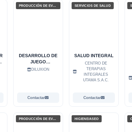
PRODUCCIÓN DE EVENTOS / ENTRETENIMIENTO
SERVICIOS DE SALUD
R
DESARROLLO DE
SALUD INTEGRAL
JUEGO
CENTRO DE
S
PERSONALIZADOS
TERAPIAS
DILUXION
INTEGRALES
UTAMA S.A.C.
Contactar
Contactar
PRODUCCIÓN DE EVENTOS / ENTRETENIMIENTO
HIGIENE/ASEO