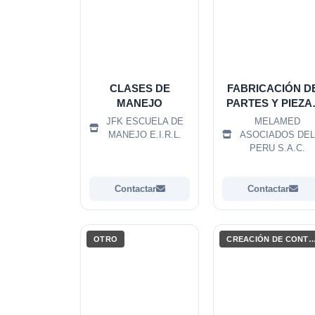
CLASES DE
FABRICACIÓN D
MANEJO
PARTES Y PIEZA
DE CARPINTERÍ
JFK ESCUELA DE
MELAMED
PARA EDIFICIOS 
MANEJO E.I.R.L.
ASOCIADOS DE
CONSTRUCCION
PERU S.A.C.
Contactar
Contactar
OTRO
CREACIÓN DE CONTENIDO AUDIO